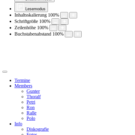
Lesemodus
Inhaltsskalierung
100
%
Schriftgröße
100
%
Zeilenhöhe
100
%
Buchstabenabstand
100
%
Termine
Members
Gunter
Thoralf
Petri
Ron
Ralle
Polo
Info
Diskografie
Fotos